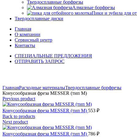
Твердосплавные борфрезы
Алмазные борфрезы
Пики и зубила для о
Твердосплавные диски
Главная
О компании
Сервисный центр
Контакты
СПЕЦИАЛЬНЫЕ ПРЕДЛОЖЕНИЯ
ОТПРАВИТЬ ЗАПРОС
Click to enlarge
Главная
Расходные материалы
Твердосплавные борфрезы
Конусообразная фреза MESSER (тип M)
Previous product
Конусообразная фреза MESSER (тип M)
553
₽
Back to products
Next product
Конусообразная фреза MESSER (тип M)
786
₽