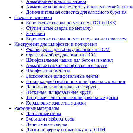
Алмазные коронки по камню
Алмазные коронки по стеклу и керамической плитк
Дополнительная оснастка для алмазного бурения
Сверла и зенковки
Корончатые сверла по металлу (TCT и HSS)
Ступенчатые сверла по металлу
Зенковки
Корончатые сверла по металлу c выталкивателем
Инструмент для шлифовки и полировки
Франкфурты для оборудования типа GM
Фрезы для оборудования типа СО
Шлифовальные чашки для бетона и камня
Алмазные гибкие шлифовальные круги
Шлифование металла
Бесконечные шлифовальные ленты
Расходка для барабанных шлифовальных машин
Лепестковые шлифовальные круги
Нетканые шлифовальные круги
Торцевые лепестковые шлифовальные диски
Коралловые зачистные диски
Расходные материалы
Ленточные пилы
Буры для перфораторов
Лепестковые сверла
Диски по дереву и пластику для УШМ