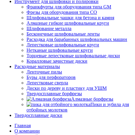
Инструмент для шлифовки и полировки
Франкфурты для оборудования типа GM
Фрезы для оборудования типа СО
Шлифовальные чашки для бетона и камня
Алмазные гибкие шлифовальные круги
Шлифование металла
Бесконечные шлифовальные ленты
Расходка для барабанных шлифовальных машин
Лепестковые шлифовальные круги
Нетканые шлифовальные круги
Торцевые лепестковые шлифовальные диски
Коралловые зачистные диски
Расходные материалы
Ленточные пилы
Буры для перфораторов
Лепестковые сверла
Диски по дереву и пластику для УШМ
Твердосплавные борфрезы
Алмазные борфрезы
Пики и зубила для
отбойных молотков
Твердосплавные диски
Главная
О компании