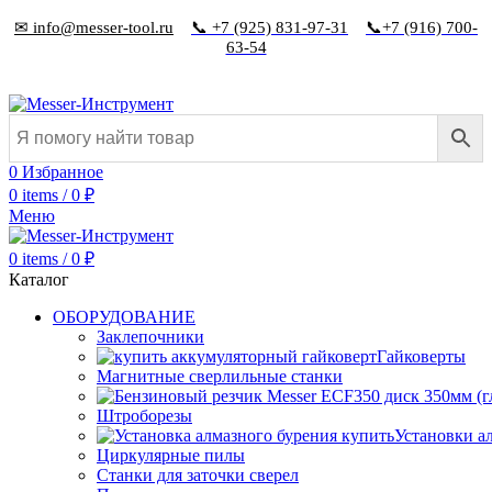
✉ info@messer-tool.ru
📞 +7 (925) 831-97-31
📞+7 (916) 700-
63-54
0
Избранное
0
items
/
0
₽
Меню
0
items
/
0
₽
Каталог
ОБОРУДОВАНИЕ
Заклепочники
Гайковерты
Магнитные сверлильные станки
Штроборезы
Установки а
Циркулярные пилы
Станки для заточки сверел