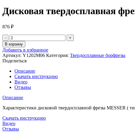
Дисковая твердосплавная фр
876
₽
Количество
товара
В корзину
Дисковая
Добавить в избранное
твердосплавная
Артикул:
Y1202M06
Категория:
Твердосплавные борфрезы
фреза
Поделиться
MESSER
(тип
Описание
Y)
Скачать инструкцию
Видео
Отзывы
Описание
Характеристики дисковой твердосплавной фрезы MESSER ( тип 
Скачать инструкцию
Видео
Отзывы