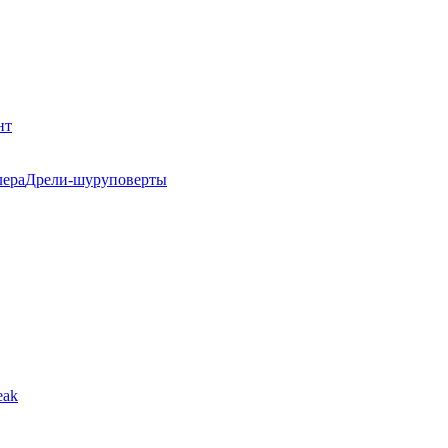
нт
Дрели-шуруповерты
eak