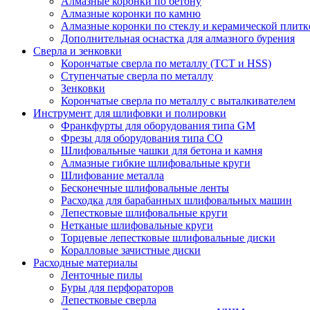
Алмазные коронки по бетону
Алмазные коронки по камню
Алмазные коронки по стеклу и керамической плитк
Дополнительная оснастка для алмазного бурения
Сверла и зенковки
Корончатые сверла по металлу (TCT и HSS)
Ступенчатые сверла по металлу
Зенковки
Корончатые сверла по металлу c выталкивателем
Инструмент для шлифовки и полировки
Франкфурты для оборудования типа GM
Фрезы для оборудования типа СО
Шлифовальные чашки для бетона и камня
Алмазные гибкие шлифовальные круги
Шлифование металла
Бесконечные шлифовальные ленты
Расходка для барабанных шлифовальных машин
Лепестковые шлифовальные круги
Нетканые шлифовальные круги
Торцевые лепестковые шлифовальные диски
Коралловые зачистные диски
Расходные материалы
Ленточные пилы
Буры для перфораторов
Лепестковые сверла