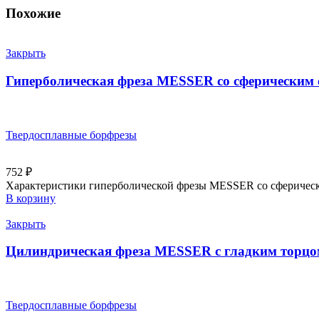
Похожие
Закрыть
Гиперболическая фреза MESSER со сферическим 
Твердосплавные борфрезы
752
₽
Характеристики гиперболической фрезы MESSER со сферически
В корзину
Закрыть
Цилиндрическая фреза MESSER с гладким торцом
Твердосплавные борфрезы