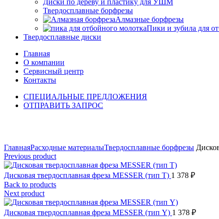
Диски по дереву и пластику для УШМ
Твердосплавные борфрезы
Алмазные борфрезы
Пики и зубила для о
Твердосплавные диски
Главная
О компании
Сервисный центр
Контакты
СПЕЦИАЛЬНЫЕ ПРЕДЛОЖЕНИЯ
ОТПРАВИТЬ ЗАПРОС
Click to enlarge
Главная
Расходные материалы
Твердосплавные борфрезы
Дисков
Previous product
Дисковая твердосплавная фреза MESSER (тип Т)
1 378
₽
Back to products
Next product
Дисковая твердосплавная фреза MESSER (тип Y)
1 378
₽