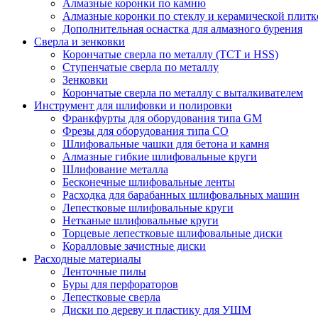
Алмазные коронки по камню
Алмазные коронки по стеклу и керамической плитк
Дополнительная оснастка для алмазного бурения
Сверла и зенковки
Корончатые сверла по металлу (TCT и HSS)
Ступенчатые сверла по металлу
Зенковки
Корончатые сверла по металлу c выталкивателем
Инструмент для шлифовки и полировки
Франкфурты для оборудования типа GM
Фрезы для оборудования типа СО
Шлифовальные чашки для бетона и камня
Алмазные гибкие шлифовальные круги
Шлифование металла
Бесконечные шлифовальные ленты
Расходка для барабанных шлифовальных машин
Лепестковые шлифовальные круги
Нетканые шлифовальные круги
Торцевые лепестковые шлифовальные диски
Коралловые зачистные диски
Расходные материалы
Ленточные пилы
Буры для перфораторов
Лепестковые сверла
Диски по дереву и пластику для УШМ