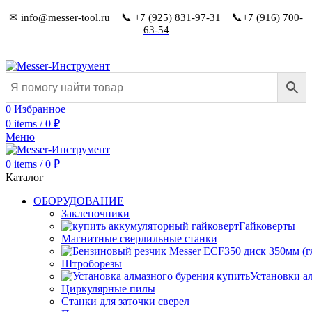
✉ info@messer-tool.ru
📞 +7 (925) 831-97-31
📞+7 (916) 700-
63-54
0
Избранное
0
items
/
0
₽
Меню
0
items
/
0
₽
Каталог
ОБОРУДОВАНИЕ
Заклепочники
Гайковерты
Магнитные сверлильные станки
Штроборезы
Установки а
Циркулярные пилы
Станки для заточки сверел