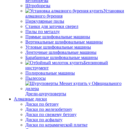
Бетонорезы
Штроборезы
Установки
алмазного бурения
Циркулярные пилы
Станки для заточки сверел
Пилы по металлу
Прямые шлифовальные машины
Вертикальные шлифовальные машины
Угловые шлифовальные машины
Ленточные шлифовальные машины
Барабанные шлифовальные машины
Бензиновый
инструмент
Полировальные машины
Пылесосы
Дрели-шуруповерты
Алмазные диски
Диски по бетону
Диски по железобетону
Диски по свежему бетону
Диски по асфальту
Диски по керамической плитке