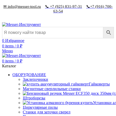
✉ info@messer-tool.ru
📞 +7 (925) 831-97-31
📞+7 (916) 700-
63-54
0
Избранное
0
items
/
0
₽
Меню
0
items
/
0
₽
Каталог
ОБОРУДОВАНИЕ
Заклепочники
Гайковерты
Магнитные сверлильные станки
Штроборезы
Установки а
Циркулярные пилы
Станки для заточки сверел