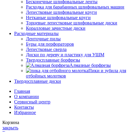
Бесконечные шлифовальные ленты
Расходка для барабанных шлифовальных машин
Лепестковые шлифовальные круги
Нетканые шлифовальные круги
Торцевые лепестковые шлифовальные диски
Коралловые зачистные диски
Расходные материалы
Ленточные пилы
Буры для перфораторов
Лепестковые сверла
Диски по дереву и пластику для УШМ
Твердосплавные борфрезы
Алмазные борфрезы
Пики и зубила для
отбойных молотков
Твердосплавные диски
Главная
О компании
Сервисный центр
Контакты
Избранное
Корзина
закрыть