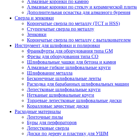
Алмазные коронки по камню
Алмазные коронки по стеклу и керамической плитк
Дополнительная оснастка для алмазного бурения
Сверла и зенковки
Корончатые сверла по металлу (TCT и HSS)
Ступенчатые сверла по металлу
Зенковки
Корончатые сверла по металлу c выталкивателем
Инструмент для шлифовки и полировки
Франкфурты для оборудования типа GM
Фрезы для оборудования типа СО
Шлифовальные чашки для бетона и камня
Алмазные гибкие шлифовальные круги
Шлифование металла
Бесконечные шлифовальные ленты
Расходка для барабанных шлифовальных машин
Лепестковые шлифовальные круги
Нетканые шлифовальные круги
Торцевые лепестковые шлифовальные диски
Коралловые зачистные диски
Расходные материалы
Ленточные пилы
Буры для перфораторов
Лепестковые сверла
Диски по дереву и пластику для УШМ