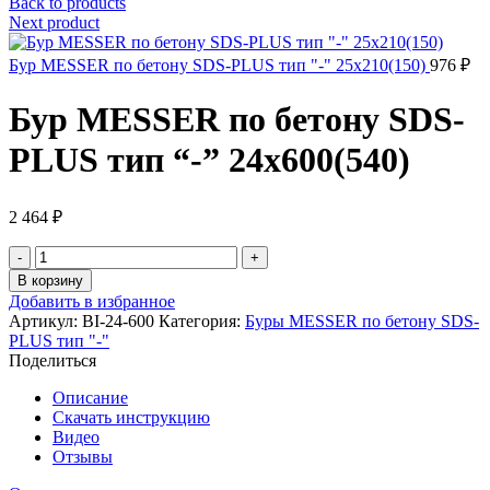
Back to products
Next product
Бур MESSER по бетону SDS-PLUS тип "-" 25х210(150)
976
₽
Бур MESSER по бетону SDS-
PLUS тип “-” 24х600(540)
2 464
₽
Количество
товара
В корзину
Бур
Добавить в избранное
MESSER
Артикул:
BI-24-600
Категория:
Буры MESSER по бетону SDS-
по
PLUS тип "-"
бетону
Поделиться
SDS-
PLUS
Описание
тип
Скачать инструкцию
"-
Видео
"
Отзывы
24х600(540)