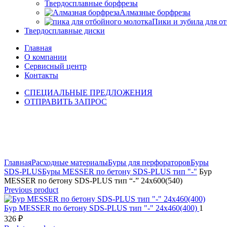
Твердосплавные борфрезы
Алмазные борфрезы
Пики и зубила для о
Твердосплавные диски
Главная
О компании
Сервисный центр
Контакты
СПЕЦИАЛЬНЫЕ ПРЕДЛОЖЕНИЯ
ОТПРАВИТЬ ЗАПРОС
Click to enlarge
Главная
Расходные материалы
Буры для перфораторов
Буры
SDS-PLUS
Буры MESSER по бетону SDS-PLUS тип "-"
Бур
MESSER по бетону SDS-PLUS тип “-” 24х600(540)
Previous product
Бур MESSER по бетону SDS-PLUS тип "-" 24х460(400)
1
326
₽