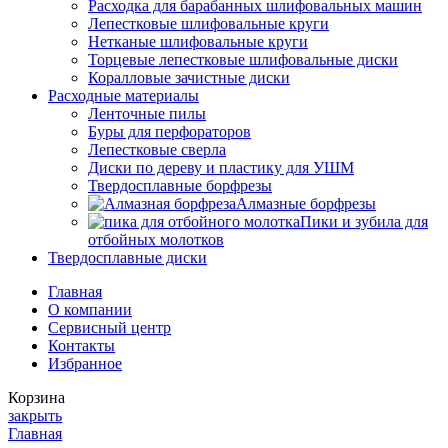
Расходка для барабанных шлифовальных машин
Лепестковые шлифовальные круги
Нетканые шлифовальные круги
Торцевые лепестковые шлифовальные диски
Коралловые зачистные диски
Расходные материалы
Ленточные пилы
Буры для перфораторов
Лепестковые сверла
Диски по дереву и пластику для УШМ
Твердосплавные борфрезы
Алмазные борфрезы
Пики и зубила для
отбойных молотков
Твердосплавные диски
Главная
О компании
Сервисный центр
Контакты
Избранное
Корзина
закрыть
Главная