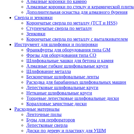
Алмазные коронки по камню
Алмазные коронки по стеклу и керамической плитк
Дополнительная оснастка для алмазного бурения
Сверла и зенковки
Корончатые сверла по металлу (TCT и HSS)
Ступенчатые сверла по металлу
Зенковки
Корончатые сверла по металлу c выталкивателем
Инструмент для шлифовки и полировки
Франкфурты для оборудования типа GM
Фрезы для оборудования типа СО
Шлифовальные чашки для бетона и камня
Алмазные гибкие шлифовальные круги
Шлифование металла
Бесконечные шлифовальные ленты
Расходка для барабанных шлифовальных машин
Лепестковые шлифовальные круги
Нетканые шлифовальные круги
Торцевые лепестковые шлифовальные диски
Коралловые зачистные диски
Расходные материалы
Ленточные пилы
Буры для перфораторов
Лепестковые сверла
Диски по дереву и пластику для УШМ