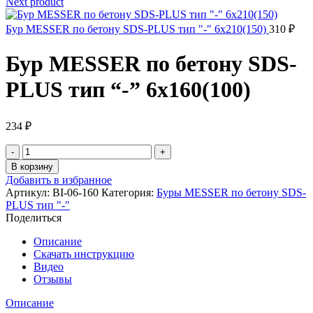
Next product
Бур MESSER по бетону SDS-PLUS тип "-" 6х210(150)
310
₽
Бур MESSER по бетону SDS-
PLUS тип “-” 6х160(100)
234
₽
Количество
товара
В корзину
Бур
Добавить в избранное
MESSER
Артикул:
BI-06-160
Категория:
Буры MESSER по бетону SDS-
по
PLUS тип "-"
бетону
Поделиться
SDS-
PLUS
Описание
тип
Скачать инструкцию
"-
Видео
"
Отзывы
6х160(100)
Описание