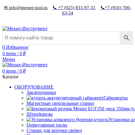
✉ info@messer-tool.ru
📞 +7 (925) 831-97-31
📞+7 (916) 700-
63-54
0
Избранное
0
items
/
0
₽
Меню
0
items
/
0
₽
Каталог
ОБОРУДОВАНИЕ
Заклепочники
Гайковерты
Магнитные сверлильные станки
Штроборезы
Установки а
Циркулярные пилы
Станки для заточки сверел