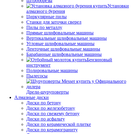
Штроборезы
Установки
алмазного бурения
Циркулярные пилы
Станки для заточки сверел
Пилы по металлу
Прямые шлифовальные машины
Вертикальные шлифовальные машины
Угловые шлифовальные машины
Ленточные шлифовальные машины
Барабанные шлифовальные машины
Бензиновый
инструмент
Полировальные машины
Пылесосы
Дрели-шуруповерты
Алмазные диски
Диски по бетону
Диски по железобетону
Диски по свежему бетону
Диски по асфальту
Диски по керамической плитке
Диски по керамограниту