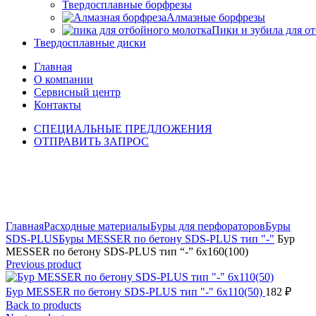
Твердосплавные борфрезы
Алмазные борфрезы
Пики и зубила для о
Твердосплавные диски
Главная
О компании
Сервисный центр
Контакты
СПЕЦИАЛЬНЫЕ ПРЕДЛОЖЕНИЯ
ОТПРАВИТЬ ЗАПРОС
Click to enlarge
Главная
Расходные материалы
Буры для перфораторов
Буры
SDS-PLUS
Буры MESSER по бетону SDS-PLUS тип "-"
Бур
MESSER по бетону SDS-PLUS тип “-” 6х160(100)
Previous product
Бур MESSER по бетону SDS-PLUS тип "-" 6х110(50)
182
₽
Back to products