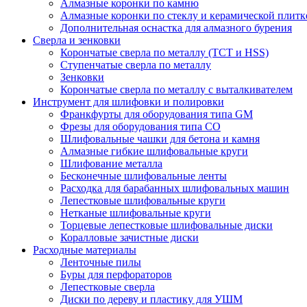
Алмазные коронки по камню
Алмазные коронки по стеклу и керамической плитк
Дополнительная оснастка для алмазного бурения
Сверла и зенковки
Корончатые сверла по металлу (TCT и HSS)
Ступенчатые сверла по металлу
Зенковки
Корончатые сверла по металлу c выталкивателем
Инструмент для шлифовки и полировки
Франкфурты для оборудования типа GM
Фрезы для оборудования типа СО
Шлифовальные чашки для бетона и камня
Алмазные гибкие шлифовальные круги
Шлифование металла
Бесконечные шлифовальные ленты
Расходка для барабанных шлифовальных машин
Лепестковые шлифовальные круги
Нетканые шлифовальные круги
Торцевые лепестковые шлифовальные диски
Коралловые зачистные диски
Расходные материалы
Ленточные пилы
Буры для перфораторов
Лепестковые сверла
Диски по дереву и пластику для УШМ