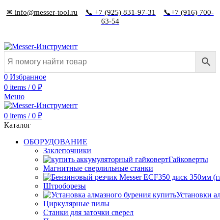
✉ info@messer-tool.ru
📞 +7 (925) 831-97-31
📞+7 (916) 700-
63-54
0
Избранное
0
items
/
0
₽
Меню
0
items
/
0
₽
Каталог
ОБОРУДОВАНИЕ
Заклепочники
Гайковерты
Магнитные сверлильные станки
Штроборезы
Установки а
Циркулярные пилы
Станки для заточки сверел