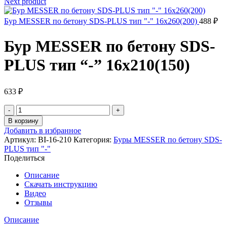
Next product
Бур MESSER по бетону SDS-PLUS тип "-" 16х260(200)
488
₽
Бур MESSER по бетону SDS-
PLUS тип “-” 16х210(150)
633
₽
Количество
товара
В корзину
Бур
Добавить в избранное
MESSER
Артикул:
BI-16-210
Категория:
Буры MESSER по бетону SDS-
по
PLUS тип "-"
бетону
Поделиться
SDS-
PLUS
Описание
тип
Скачать инструкцию
"-
Видео
"
Отзывы
16х210(150)
Описание