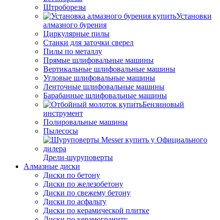
Штроборезы
Установки
алмазного бурения
Циркулярные пилы
Станки для заточки сверел
Пилы по металлу
Прямые шлифовальные машины
Вертикальные шлифовальные машины
Угловые шлифовальные машины
Ленточные шлифовальные машины
Барабанные шлифовальные машины
Бензиновый
инструмент
Полировальные машины
Пылесосы
Дрели-шуруповерты
Алмазные диски
Диски по бетону
Диски по железобетону
Диски по свежему бетону
Диски по асфальту
Диски по керамической плитке
Диски по керамограниту