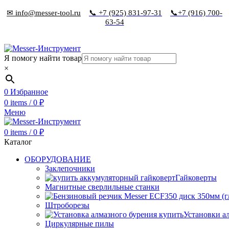
✉ info@messer-tool.ru
📞 +7 (925) 831-97-31
📞+7 (916) 700-
63-54
Я помогу найти товар
×
0
Избранное
0
items
/
0
₽
Меню
0
items
/
0
₽
Каталог
ОБОРУДОВАНИЕ
Заклепочники
Гайковерты
Магнитные сверлильные станки
Штроборезы
Установки а
Циркулярные пилы