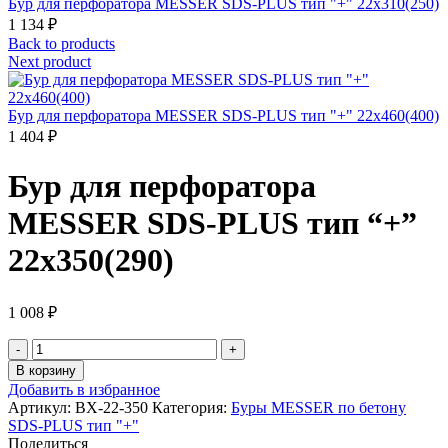
Бур для перфоратора MESSER SDS-PLUS тип "+" 22х310(250)
1 134
₽
Back to products
Next product
Бур для перфоратора MESSER SDS-PLUS тип "+" 22х460(400)
1 404
₽
Бур для перфоратора
MESSER SDS-PLUS тип “+”
22х350(290)
1 008
₽
Количество
товара
В корзину
Бур
Добавить в избранное
для
Артикул:
BX-22-350
Категория:
Буры MESSER по бетону
перфоратора
SDS-PLUS тип "+"
MESSER
Поделиться