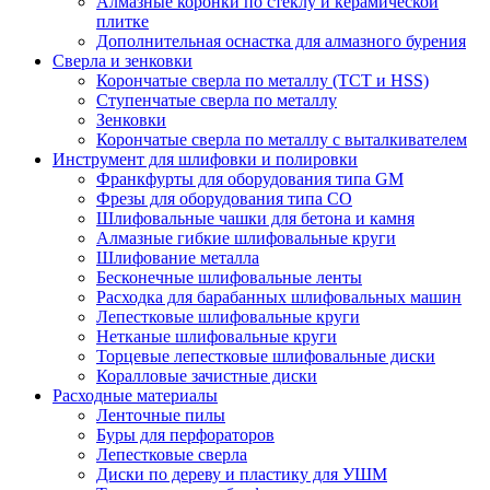
Алмазные коронки по стеклу и керамической
плитке
Дополнительная оснастка для алмазного бурения
Сверла и зенковки
Корончатые сверла по металлу (TCT и HSS)
Ступенчатые сверла по металлу
Зенковки
Корончатые сверла по металлу c выталкивателем
Инструмент для шлифовки и полировки
Франкфурты для оборудования типа GM
Фрезы для оборудования типа СО
Шлифовальные чашки для бетона и камня
Алмазные гибкие шлифовальные круги
Шлифование металла
Бесконечные шлифовальные ленты
Расходка для барабанных шлифовальных машин
Лепестковые шлифовальные круги
Нетканые шлифовальные круги
Торцевые лепестковые шлифовальные диски
Коралловые зачистные диски
Расходные материалы
Ленточные пилы
Буры для перфораторов
Лепестковые сверла
Диски по дереву и пластику для УШМ