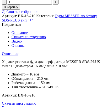
Количество
товара
В корзину
Бур
Добавить в избранное
для
Артикул:
BX-16-210
Категория:
Буры MESSER по бетону
перфоратора
SDS-PLUS тип "+"
MESSER
Поделиться
SDS-
PLUS
Описание
тип
Скачать инструкцию
"+"
Видео
16х210(150)
Отзывы
Описание
Характеристики бура для перфоратора MESSER SDS-PLUS
тип “+” диаметром 16 мм длина 210 мм:
Диаметр – 16 мм
Общая длина – 210 мм
Рабочая длина – 150 мм
Тип хвостовика – SDS-PLUS
Артикул: BX-16-210
Скачать инструкцию