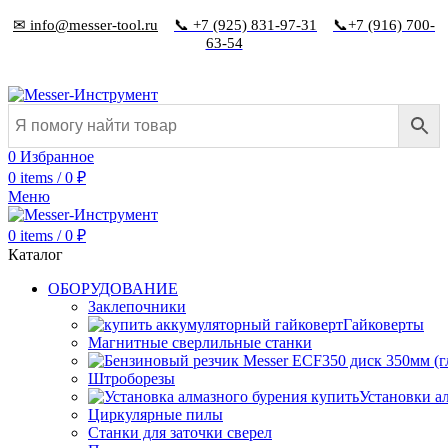
✉ info@messer-tool.ru
📞 +7 (925) 831-97-31
📞+7 (916) 700-
63-54
0
Избранное
0
items
/
0
₽
Меню
0
items
/
0
₽
Каталог
ОБОРУДОВАНИЕ
Заклепочники
Гайковерты
Магнитные сверлильные станки
Штроборезы
Установки а
Циркулярные пилы
Станки для заточки сверел