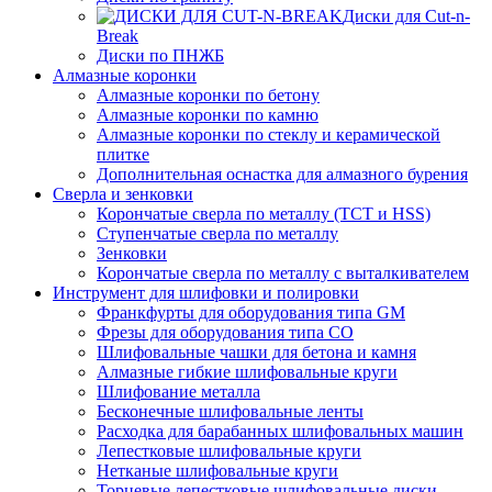
Диски для Cut-n-
Break
Диски по ПНЖБ
Алмазные коронки
Алмазные коронки по бетону
Алмазные коронки по камню
Алмазные коронки по стеклу и керамической
плитке
Дополнительная оснастка для алмазного бурения
Сверла и зенковки
Корончатые сверла по металлу (TCT и HSS)
Ступенчатые сверла по металлу
Зенковки
Корончатые сверла по металлу c выталкивателем
Инструмент для шлифовки и полировки
Франкфурты для оборудования типа GM
Фрезы для оборудования типа СО
Шлифовальные чашки для бетона и камня
Алмазные гибкие шлифовальные круги
Шлифование металла
Бесконечные шлифовальные ленты
Расходка для барабанных шлифовальных машин
Лепестковые шлифовальные круги
Нетканые шлифовальные круги
Торцевые лепестковые шлифовальные диски