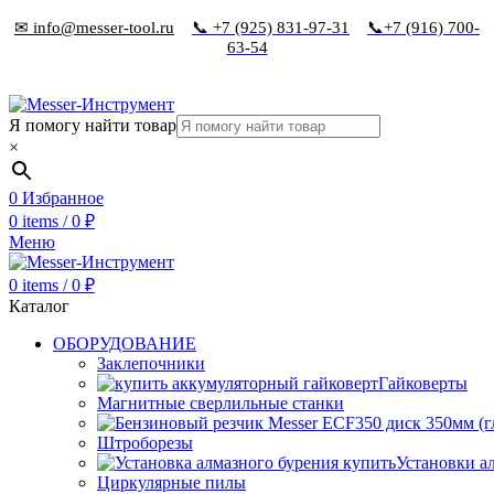
✉ info@messer-tool.ru
📞 +7 (925) 831-97-31
📞+7 (916) 700-
63-54
Я помогу найти товар
×
0
Избранное
0
items
/
0
₽
Меню
0
items
/
0
₽
Каталог
ОБОРУДОВАНИЕ
Заклепочники
Гайковерты
Магнитные сверлильные станки
Штроборезы
Установки а
Циркулярные пилы