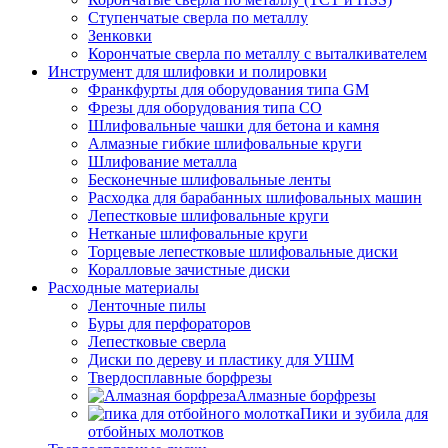
Ступенчатые сверла по металлу
Зенковки
Корончатые сверла по металлу c выталкивателем
Инструмент для шлифовки и полировки
Франкфурты для оборудования типа GM
Фрезы для оборудования типа СО
Шлифовальные чашки для бетона и камня
Алмазные гибкие шлифовальные круги
Шлифование металла
Бесконечные шлифовальные ленты
Расходка для барабанных шлифовальных машин
Лепестковые шлифовальные круги
Нетканые шлифовальные круги
Торцевые лепестковые шлифовальные диски
Коралловые зачистные диски
Расходные материалы
Ленточные пилы
Буры для перфораторов
Лепестковые сверла
Диски по дереву и пластику для УШМ
Твердосплавные борфрезы
Алмазные борфрезы
Пики и зубила для
отбойных молотков