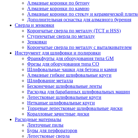
Алмазные коронки по бетону
Алмазные коронки по камню
Алмазные коронки по стеклу и керамической плитк
Дополнительная оснастка для алмазного бурения
Сверла и зенковки
Корончатые сверла по металлу (TCT и HSS)
Ступенчатые сверла по металлу
Зенковки
Корончатые сверла по металлу c выталкивателем
Инструмент для шлифовки и полировки
Франкфурты для оборудования типа GM
Фрезы для оборудования типа СО
Шлифовальные чашки для бетона и камня
Алмазные гибкие шлифовальные круги
Шлифование металла
Бесконечные шлифовальные ленты
Расходка для барабанных шлифовальных машин
Лепестковые шлифовальные круги
Нетканые шлифовальные круги
Торцевые лепестковые шлифовальные диски
Коралловые зачистные диски
Расходные материалы
Ленточные пилы
Буры для перфораторов
Лепестковые сверла