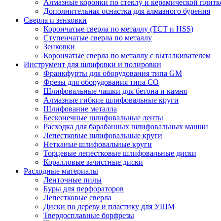
Алмазные коронки по стеклу и керамической плитк
Дополнительная оснастка для алмазного бурения
Сверла и зенковки
Корончатые сверла по металлу (TCT и HSS)
Ступенчатые сверла по металлу
Зенковки
Корончатые сверла по металлу c выталкивателем
Инструмент для шлифовки и полировки
Франкфурты для оборудования типа GM
Фрезы для оборудования типа СО
Шлифовальные чашки для бетона и камня
Алмазные гибкие шлифовальные круги
Шлифование металла
Бесконечные шлифовальные ленты
Расходка для барабанных шлифовальных машин
Лепестковые шлифовальные круги
Нетканые шлифовальные круги
Торцевые лепестковые шлифовальные диски
Коралловые зачистные диски
Расходные материалы
Ленточные пилы
Буры для перфораторов
Лепестковые сверла
Диски по дереву и пластику для УШМ
Твердосплавные борфрезы