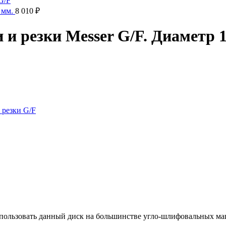
 мм.
8 010
₽
и резки Messer G/F. Диаметр 1
 резки G/F
спользовать данный диск на большинстве угло-шлифовальных маш