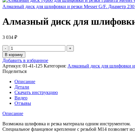
Алмазный диск для шлифовки и резки Messer G/F. Диаметр 230
Алмазный диск для шлифовки 
3 034
₽
Количество
товара
В корзину
Алмазный
Добавить в избранное
диск
Артикул:
01-41-125
Категория:
Алмазный диск для шлифовки и
для
Поделиться
шлифовки
и
Описание
резки
Детали
Messer
Скачать инструкцию
G/F.
Видео
Диаметр
Отзывы
125
мм.
Описание
Возможна шлифовка и резка материала одним инструментом.
Специальное фланцевое крепление с резьбой М14 позволяет и