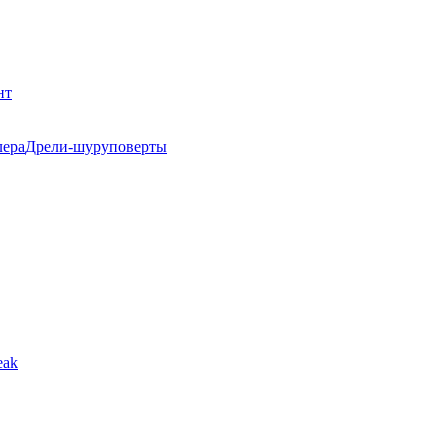
нт
Дрели-шуруповерты
eak