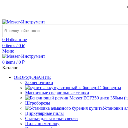
0
Избранное
0
items
/
0
₽
Меню
0
items
/
0
₽
Каталог
ОБОРУДОВАНИЕ
Заклепочники
Гайковерты
Магнитные сверлильные станки
Штроборезы
Установки а
Циркулярные пилы
Станки для заточки сверел
Пилы по металлу