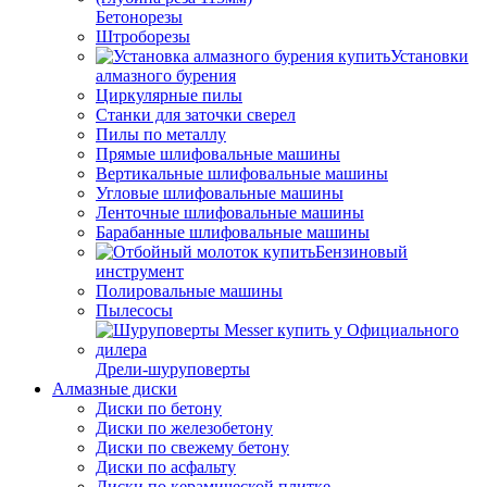
Бетонорезы
Штроборезы
Установки
алмазного бурения
Циркулярные пилы
Станки для заточки сверел
Пилы по металлу
Прямые шлифовальные машины
Вертикальные шлифовальные машины
Угловые шлифовальные машины
Ленточные шлифовальные машины
Барабанные шлифовальные машины
Бензиновый
инструмент
Полировальные машины
Пылесосы
Дрели-шуруповерты
Алмазные диски
Диски по бетону
Диски по железобетону
Диски по свежему бетону
Диски по асфальту
Диски по керамической плитке