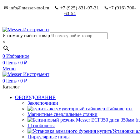
✉ info@messer-tool.ru
📞 +7 (925) 831-97-31
📞+7 (916) 700-
63-54
Я помогу найти товар
×
0
Избранное
0
items
/
0
₽
Меню
0
items
/
0
₽
Каталог
ОБОРУДОВАНИЕ
Заклепочники
Гайковерты
Магнитные сверлильные станки
Штроборезы
Установки а
Циркулярные пилы