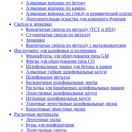
Алмазные коронки по бетону
Алмазные коронки по камню
Алмазные коронки по стеклу и керамической плитк
Дополнительная оснастка для алмазного бурения
Сверла и зенковки
Корончатые сверла по металлу (TCT и HSS)
Ступенчатые сверла по металлу
Зенковки
Корончатые сверла по металлу c выталкивателем
Инструмент для шлифовки и полировки
Франкфурты для оборудования типа GM
Фрезы для оборудования типа СО
Шлифовальные чашки для бетона и камня
Алмазные гибкие шлифовальные круги
Шлифование металла
Бесконечные шлифовальные ленты
Расходка для барабанных шлифовальных машин
Лепестковые шлифовальные круги
Нетканые шлифовальные круги
Торцевые лепестковые шлифовальные диски
Коралловые зачистные диски
Расходные материалы
Ленточные пилы
Буры для перфораторов
Лепестковые сверла