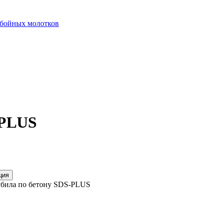
тбойных молотков
-PLUS
ция
била по бетону SDS-PLUS