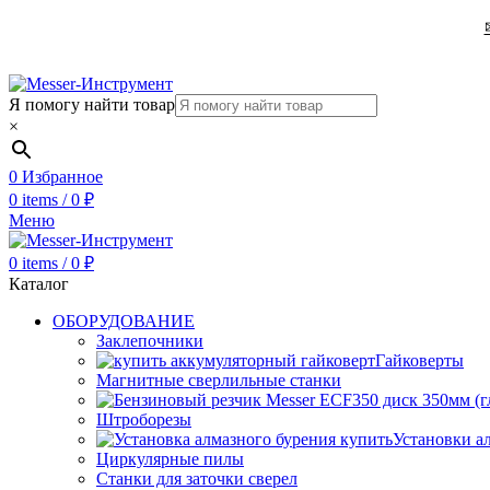
Я помогу найти товар
×
0
Избранное
0
items
/
0
₽
Меню
0
items
/
0
₽
Каталог
ОБОРУДОВАНИЕ
Заклепочники
Гайковерты
Магнитные сверлильные станки
Штроборезы
Установки а
Циркулярные пилы
Станки для заточки сверел