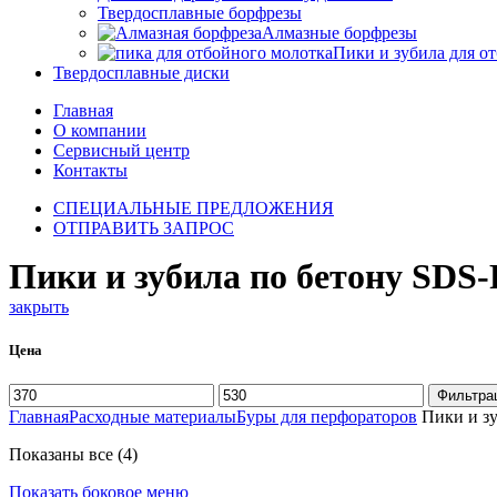
Твердосплавные борфрезы
Алмазные борфрезы
Пики и зубила для о
Твердосплавные диски
Главная
О компании
Сервисный центр
Контакты
СПЕЦИАЛЬНЫЕ ПРЕДЛОЖЕНИЯ
ОТПРАВИТЬ ЗАПРОС
Пики и зубила по бетону SDS
закрыть
Цена
Минимальная
Максимальная
Фильтра
цена
цена
Главная
Расходные материалы
Буры для перфораторов
Пики и зу
Цены:
Показаны все (4)
по
Показать боковое меню
возрастанию