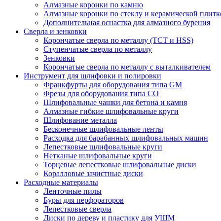
Алмазные коронки по камню
Алмазные коронки по стеклу и керамической плитк
Дополнительная оснастка для алмазного бурения
Сверла и зенковки
Корончатые сверла по металлу (TCT и HSS)
Ступенчатые сверла по металлу
Зенковки
Корончатые сверла по металлу c выталкивателем
Инструмент для шлифовки и полировки
Франкфурты для оборудования типа GM
Фрезы для оборудования типа СО
Шлифовальные чашки для бетона и камня
Алмазные гибкие шлифовальные круги
Шлифование металла
Бесконечные шлифовальные ленты
Расходка для барабанных шлифовальных машин
Лепестковые шлифовальные круги
Нетканые шлифовальные круги
Торцевые лепестковые шлифовальные диски
Коралловые зачистные диски
Расходные материалы
Ленточные пилы
Буры для перфораторов
Лепестковые сверла
Диски по дереву и пластику для УШМ