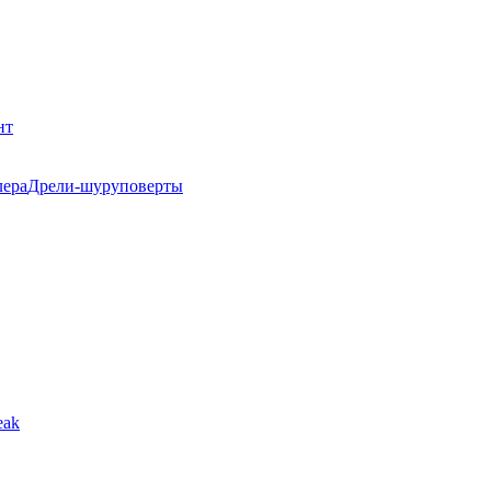
нт
Дрели-шуруповерты
eak