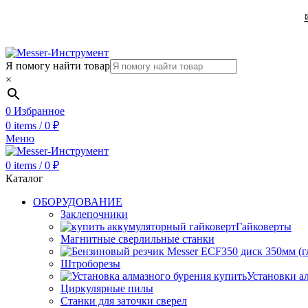
Я помогу найти товар
×
0
Избранное
0
items
/
0
₽
Меню
0
items
/
0
₽
Каталог
ОБОРУДОВАНИЕ
Заклепочники
Гайковерты
Магнитные сверлильные станки
Штроборезы
Установки а
Циркулярные пилы
Станки для заточки сверел