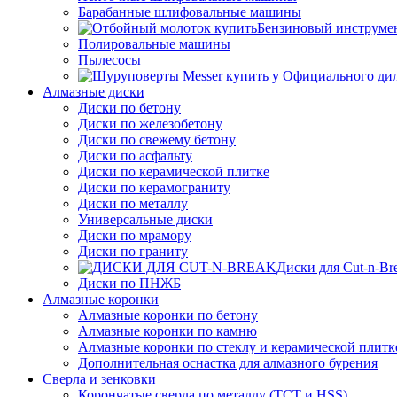
Барабанные шлифовальные машины
Бензиновый инструме
Полировальные машины
Пылесосы
Алмазные диски
Диски по бетону
Диски по железобетону
Диски по свежему бетону
Диски по асфальту
Диски по керамической плитке
Диски по керамограниту
Диски по металлу
Универсальные диски
Диски по мрамору
Диски по граниту
Диски для Cut-n-Br
Диски по ПНЖБ
Алмазные коронки
Алмазные коронки по бетону
Алмазные коронки по камню
Алмазные коронки по стеклу и керамической плитк
Дополнительная оснастка для алмазного бурения
Сверла и зенковки
Корончатые сверла по металлу (TCT и HSS)