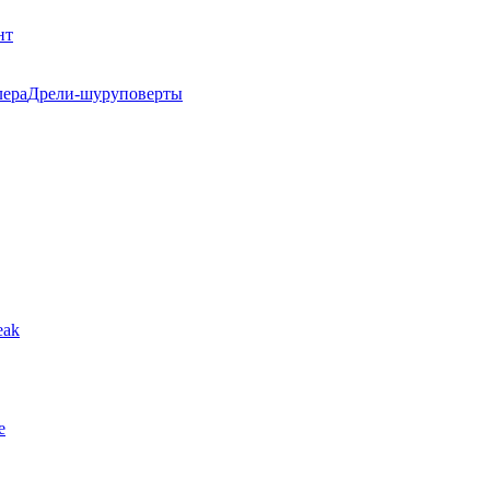
нт
Дрели-шуруповерты
eak
е