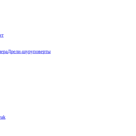
нт
Дрели-шуруповерты
eak