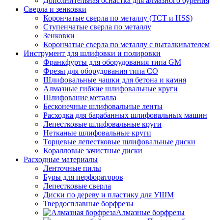
Дополнительная оснастка для алмазного бурения
Сверла и зенковки
Корончатые сверла по металлу (TCT и HSS)
Ступенчатые сверла по металлу
Зенковки
Корончатые сверла по металлу c выталкивателем
Инструмент для шлифовки и полировки
Франкфурты для оборудования типа GM
Фрезы для оборудования типа СО
Шлифовальные чашки для бетона и камня
Алмазные гибкие шлифовальные круги
Шлифование металла
Бесконечные шлифовальные ленты
Расходка для барабанных шлифовальных машин
Лепестковые шлифовальные круги
Нетканые шлифовальные круги
Торцевые лепестковые шлифовальные диски
Коралловые зачистные диски
Расходные материалы
Ленточные пилы
Буры для перфораторов
Лепестковые сверла
Диски по дереву и пластику для УШМ
Твердосплавные борфрезы
Алмазные борфрезы