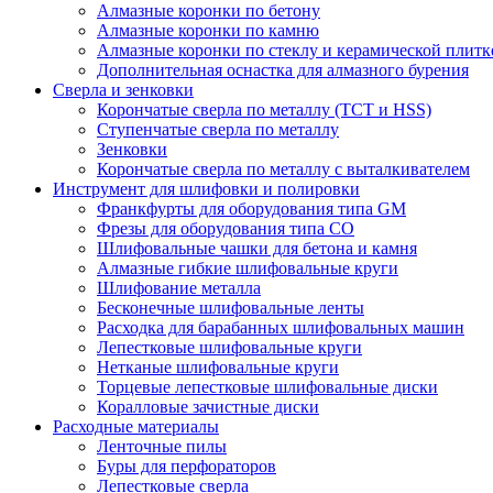
Алмазные коронки по бетону
Алмазные коронки по камню
Алмазные коронки по стеклу и керамической плитк
Дополнительная оснастка для алмазного бурения
Сверла и зенковки
Корончатые сверла по металлу (TCT и HSS)
Ступенчатые сверла по металлу
Зенковки
Корончатые сверла по металлу c выталкивателем
Инструмент для шлифовки и полировки
Франкфурты для оборудования типа GM
Фрезы для оборудования типа СО
Шлифовальные чашки для бетона и камня
Алмазные гибкие шлифовальные круги
Шлифование металла
Бесконечные шлифовальные ленты
Расходка для барабанных шлифовальных машин
Лепестковые шлифовальные круги
Нетканые шлифовальные круги
Торцевые лепестковые шлифовальные диски
Коралловые зачистные диски
Расходные материалы
Ленточные пилы
Буры для перфораторов
Лепестковые сверла