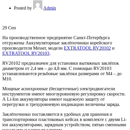
Posted by
Admin
29
Сен
На производственное предприятие Санкт-Петербурга
отгружены Аккумуляторные заклёпочники корейского
производителя Messer, модели
EXTRATOOL RV20102
и
EXTRATOOL RV20103
.
RV20102 предназначен для установки вытяжных заклёпок
диаметром от 2,4 мм – до 4,8 мм. С помощью RV20103
устанавливаются резьбовые заклёпки размерами от М4 – до
М10.
Мощные асинхронные (бесщеточные) электродвигатели
инструментов имеют многоуровневую регулировку скорости.
А Li-Ion аккумуляторы имеют надежную защиту от
перегрузки и трехуровневую индикацию величины заряда.
Заклёпочники поставляются в удобных для хранения и
транспортировки пластиковых кейсах в комплекте с двумя Li-
ion аккумуляторами, зарядным устройством, пятью сменными
насадками и гаечным ключом.