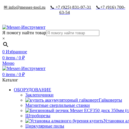
✉ info@messer-tool.ru
📞 +7 (925) 831-97-31
📞+7 (916) 700-
63-54
Я помогу найти товар
×
0
Избранное
0
items
/
0
₽
Меню
0
items
/
0
₽
Каталог
ОБОРУДОВАНИЕ
Заклепочники
Гайковерты
Магнитные сверлильные станки
Штроборезы
Установки а
Циркулярные пилы